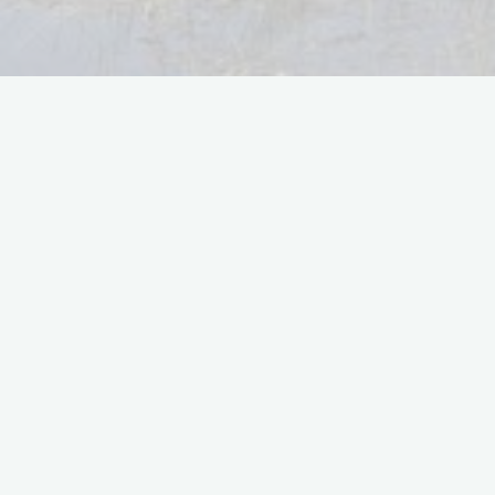
Pour toute question,
n’hésitez pas à
m'envoyé un courriel
Si tu as une question sur un tour, un projet photo en