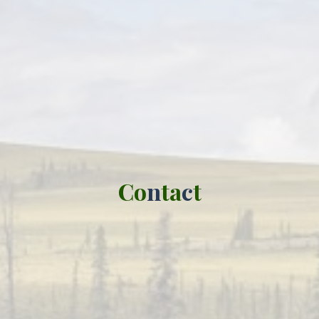
C
o
n
t
a
c
t